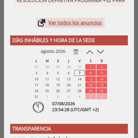
RESOLUCIÓN DEFINITIVA PROGRAMA +52 PARA EL AÑ
Ver todos los anuncios
DÍAS INHÁBILES Y HORA DE LA SEDE
agosto 2026
L
M
X
J
V
S
D
27
28
29
30
31
1
2
3
4
5
6
7
8
9
10
11
12
13
14
15
16
17
18
19
20
21
22
23
24
25
26
27
28
29
30
31
1
2
3
4
5
6
07/08/2026
23:
54
:29
(UTC/GMT +2)
TRANSPARENCIA